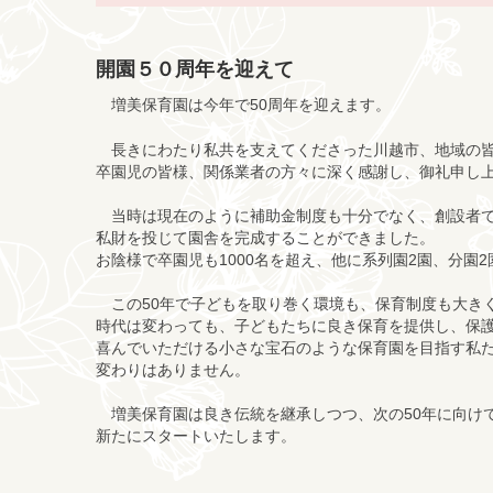
開園５０周年を迎えて
増美保育園は今年で50周年を迎えます。
長きにわたり私共を支えてくださった川越市、地域の
卒園児の皆様、関係業者の方々に深く感謝し、御礼申し
当時は現在のように補助金制度も十分でなく、創設者で
私財を投じて園舎を完成することができました。
お陰様で卒園児も1000名を超え、他に系列園2園、分園
この50年で
子ども
を取り巻く環境も、保育制度も大き
時代は変わっても、子どもたちに良き保育を提供し、保
喜んでいただける小さな宝石のような保育園を目指す私
変わりはありません。
増美保育園は良き伝統を継承しつつ、次の50年に向け
新たにスタートいたします。