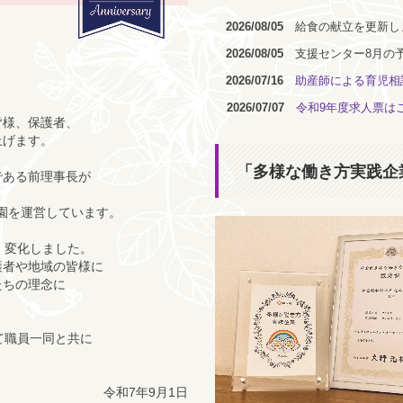
2026/08/05
給食の献立を更新し
2026/08/05
支援センター8月の
2026/07/16
助産師による育児相
2026/07/07
令和9年度求人票は
皆様、保護者、
上げます。
「多様な働き方実践企
ある前理事長が
2園を運営しています。
く変化しました。
護者や地域の皆様に
たちの理念に
て職員一同と共に
令和7年9月1日